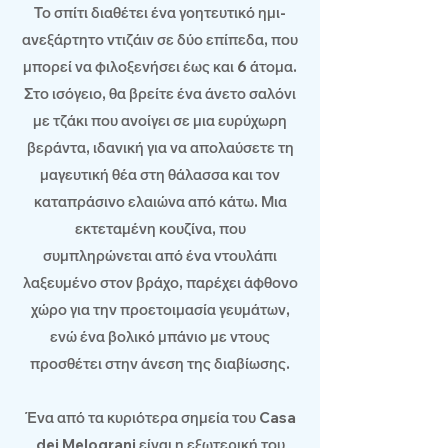
Το σπίτι διαθέτει ένα γοητευτικό ημι-
ανεξάρτητο ντιζάιν σε δύο επίπεδα, που
μπορεί να φιλοξενήσει έως και 6 άτομα.
Στο ισόγειο, θα βρείτε ένα άνετο σαλόνι
με τζάκι που ανοίγει σε μια ευρύχωρη
βεράντα, ιδανική για να απολαύσετε τη
μαγευτική θέα στη θάλασσα και τον
καταπράσινο ελαιώνα από κάτω. Μια
εκτεταμένη κουζίνα, που
συμπληρώνεται από ένα ντουλάπι
λαξευμένο στον βράχο, παρέχει άφθονο
χώρο για την προετοιμασία γευμάτων,
ενώ ένα βολικό μπάνιο με ντους
προσθέτει στην άνεση της διαβίωσης.
Ένα από τα κυριότερα σημεία του Casa
dei Melograni είναι η εξωτερική του