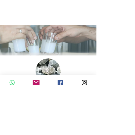
E&M Leros offre servizi di gestione Airbnb esperti
sull'isola di Leros. Ci occupiamo di tutto, dalla cura e
pulizia della proprietà all'ottimizzazione dei prezzi,
assicurandoci che la tua proprietà sia in buone mani e
massimizzandone il potenziale di affitto.
CONTATTO